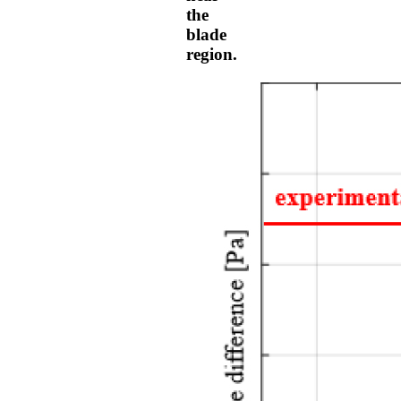
the
blade
region.