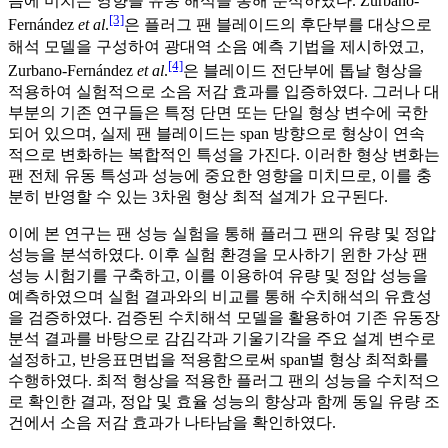
음에 미치는 영향을 유동 해석을 통해 분석하였다. Zurbano-
[3]
Fernández
et al
.
은 플러그 팬 블레이드의 후단부를 대상으로
해석 모델을 구성하여 광대역 소음 예측 기법을 제시하였고,
[4]
Zurbano-Fernández
et al
.
은 블레이드 전단부에 톱날 형상을
적용하여 실험적으로 소음 저감 효과를 입증하였다. 그러나 대
부분의 기존 연구들은 특정 단면 또는 단일 형상 변수에 국한
되어 있으며, 실제 팬 블레이드는 span 방향으로 형상이 연속
적으로 변화하는 복합적인 특성을 가진다. 이러한 형상 변화는
팬 전체 유동 특성과 성능에 중요한 영향을 미치므로, 이를 충
분히 반영할 수 있는 3차원 형상 최적 설계가 요구된다.
이에 본 연구는 팬 성능 실험을 통해 플러그 팬의 유량 및 정압
성능을 분석하였다. 이후 실험 환경을 모사하기 윈한 가상 팬
성능 시험기를 구축하고, 이를 이용하여 유량 및 정압 성능을
예측하였으며 실험 결과와의 비교를 통해 수치해석의 유효성
을 검증하였다. 검증된 수치해석 모델을 활용하여 기존 유동장
분석 결과를 바탕으로 감김각과 기울기각을 주요 설계 변수로
설정하고, 반응표면법을 적용함으로써 span별 형상 최적화를
수행하였다. 최적 형상을 적용한 플러그 팬의 성능을 수치적으
로 확인한 결과, 정압 및 효율 성능의 향상과 함께 동일 유량 조
건에서 소음 저감 효과가 나타남을 확인하였다.