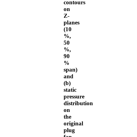
contours
on
Z-
planes
(10
%,
50
%,
90
%
span)
and
(b)
static
pressure
distribution
on
the
original
plug
fan