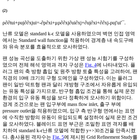
(2)
ρ
∂
∂
t
u
i
+
ρ
u
j
∂
∂
x
j
u
i
=
-
∂
p
∂
x
i
+
μ
ρ
∂
∂
x
j
∂
u
i
∂
x
j
+
∂
u
j
∂
x
i
+
∂
∂
x
j
-
ρ
u
j
'
u
i
'
¯
.
난류 모델은 standard
k
-
ϵ
모델을 사용하였으며 벽면 인접 영역
에서는 Standard wall function을 적용하여 경계층 내 속도구배
와 유속 분포를 효율적으로 모사하였다.
팬 성능 곡선을 도출하기 위한 가상 팬 성능 시험기를 구성하
였으며 전체 해석 영역과 격자 구성은
Fig. 4
에 나타내었다. 플
러그 팬의 축 방향 흡입 및 원주 방향 토출 특성을 고려하여, 팬
직경의 10배 크기의 구형 도메인을 구성하였다. 이는 플러그
팬이 일반 덕트형 팬과 달리 개방형 구조에서 자유롭게 유입되
는 유동 특성을 가지므로, 반구형 흡입 조건을 통해 실제 운전
환경의 입구 유동 특성을 보다 정확하게 모사하기 위함이다.
경계 조건으로는 팬 입구부에 mass flow inlet, 출구 부에
pressure outlet을 적용하였으며, 입구 측 반구형 면에서는 표면
에 수직한 방향의 유동이 유입되도록 설정하여 실제 운전 조건
을 모사하였다. 블레이드 표면 부근은 조밀한 표면 격자를 배
치하여 standard
k
-
ϵ
난류 모델에 적합한
y
+
>30조건을 만족시켰
다. 총사용된 격자수는
Fig. 5
에 제시된 Grid Refinement Study를