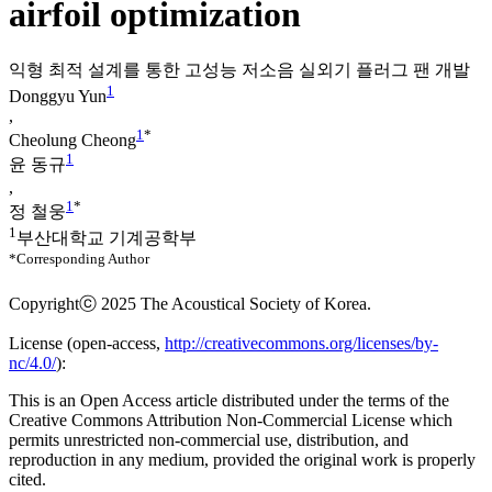
airfoil optimization
익형 최적 설계를 통한 고성능 저소음 실외기 플러그 팬 개발
1
Donggyu Yun
,
1
*
Cheolung Cheong
1
윤 동규
,
1
*
정 철웅
1
부산대학교 기계공학부
*Corresponding Author
Copyrightⓒ 2025 The Acoustical Society of Korea.
License (
open-access,
http://creativecommons.org/licenses/by-
nc/4.0/
):
This is an Open Access article distributed under the terms of the
Creative Commons Attribution Non-Commercial License which
permits unrestricted non-commercial use, distribution, and
reproduction in any medium, provided the original work is properly
cited.