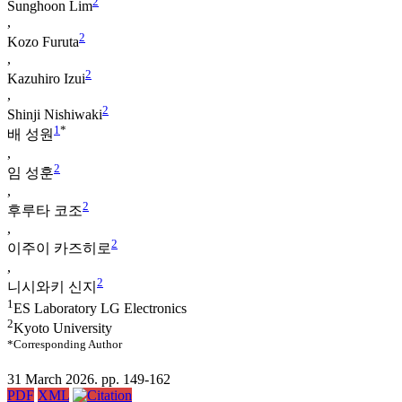
2
Sunghoon Lim
,
2
Kozo Furuta
,
2
Kazuhiro Izui
,
2
Shinji Nishiwaki
1
*
배 성원
,
2
임 성훈
,
2
후루타 코조
,
2
이주이 카즈히로
,
2
니시와키 신지
1
ES Laboratory LG Electronics
2
Kyoto University
*Corresponding Author
31 March 2026. pp. 149-162
PDF
XML