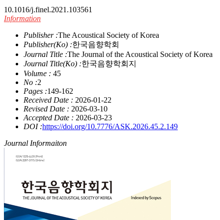
10.1016/j.finel.2021.103561
Information
Publisher :
The Acoustical Society of Korea
Publisher(Ko) :
한국음향학회
Journal Title :
The Journal of the Acoustical Society of Korea
Journal Title(Ko) :
한국음향학회지
Volume :
45
No :
2
Pages :
149-162
Received Date :
2026-01-22
Revised Date :
2026-03-10
Accepted Date :
2026-03-23
DOI :
https://doi.org/10.7776/ASK.2026.45.2.149
Journal Informaiton