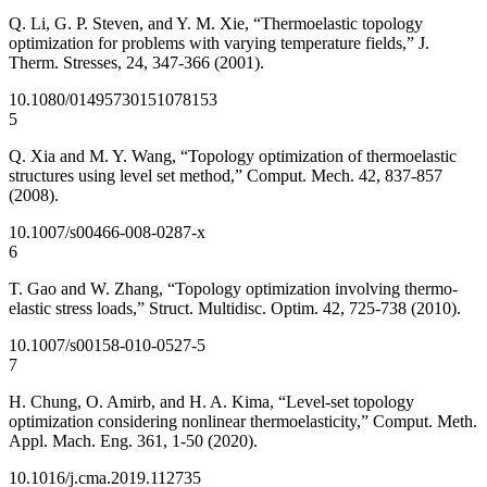
Q. Li, G. P. Steven, and Y. M. Xie, “Thermoelastic topology
optimization for problems with varying temperature fields,” J.
Therm. Stresses, 24, 347-366 (2001).
10.1080/01495730151078153
5
Q. Xia and M. Y. Wang, “Topology optimization of thermoelastic
structures using level set method,” Comput. Mech. 42, 837-857
(2008).
10.1007/s00466-008-0287-x
6
T. Gao and W. Zhang, “Topology optimization involving thermo-
elastic stress loads,” Struct. Multidisc. Optim. 42, 725-738 (2010).
10.1007/s00158-010-0527-5
7
H. Chung, O. Amirb, and H. A. Kima, “Level-set topology
optimization considering nonlinear thermoelasticity,” Comput. Meth.
Appl. Mach. Eng. 361, 1-50 (2020).
10.1016/j.cma.2019.112735