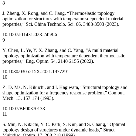
8
J. Zheng, X. Rong, and C. Jiang, “Thermoelastic topology
optimization for structures with temperature-dependent material
properties,” Sci. China Technolo. Sci. 66, 3488-3503 (2023).
10.1007/s11431-023-2458-6
9
Y. Chen, L. Ye, Y. X. Zhang, and C. Yang, “A multi material
topology optimization with temperature dependent thermoelastic
properties,” Eng. Optim. 54, 2140-2155 (2022).
10.1080/0305215X.2021.1977291
10
Z.-D. Ma, N. Kikuchi, and I. Hagiwara, “Structural topology and
shape optimization for a frequency response problem,” Comput.
Mech. 13, 157-174 (1993).
10.1007/BF00370133
11
S. Min, N. Kikichi, Y. C. Park, S. Kim, and S. Chang, “Optimal
topology design of structures under dynamic loads,” Struct.
Multidisc. Optim. 17, 208-218 (1999).