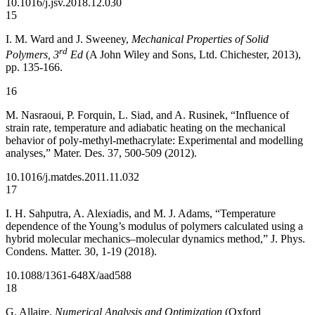
10.1016/j.jsv.2018.12.030
15
I. M. Ward and J. Sweeney,
Mechanical Properties of Solid
rd
Polymers, 3
Ed
(A John Wiley and Sons, Ltd. Chichester, 2013),
pp. 135-166.
16
M. Nasraoui, P. Forquin, L. Siad, and A. Rusinek, “Influence of
strain rate, temperature and adiabatic heating on the mechanical
behavior of poly-methyl-methacrylate: Experimental and modelling
analyses,” Mater. Des. 37, 500-509 (2012).
10.1016/j.matdes.2011.11.032
17
I. H. Sahputra, A. Alexiadis, and M. J. Adams, “Temperature
dependence of the Young’s modulus of polymers calculated using a
hybrid molecular mechanics–molecular dynamics method,” J. Phys.
Condens. Matter. 30, 1-19 (2018).
10.1088/1361-648X/aad588
18
G. Allaire,
Numerical Analysis and Optimization
(Oxford