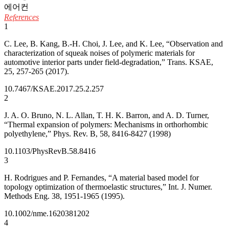
에어컨
References
1
C. Lee, B. Kang, B.-H. Choi, J. Lee, and K. Lee, “Observation and
characterization of squeak noises of polymeric materials for
automotive interior parts under field-degradation,” Trans. KSAE,
25, 257-265 (2017).
10.7467/KSAE.2017.25.2.257
2
J. A. O. Bruno, N. L. Allan, T. H. K. Barron, and A. D. Turner,
“Thermal expansion of polymers: Mechanisms in orthorhombic
polyethylene,” Phys. Rev. B, 58, 8416-8427 (1998)
10.1103/PhysRevB.58.8416
3
H. Rodrigues and P. Fernandes, “A material based model for
topology optimization of thermoelastic structures,” Int. J. Numer.
Methods Eng. 38, 1951-1965 (1995).
10.1002/nme.1620381202
4