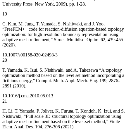
University Press, New York, 2009), pp. 1-28.
19
C. Kim, M. Jung, T. Yamada, S. Nishiwaki, and J. Yoo,
“FreeFEM++ code for reaction-diffusion equation-based topology
optimization: for high-resolution boundary representation using
adaptive mesh refinement,” Struct. Multidisc. Optim. 62, 439-455
(2020).
10.1007/s00158-020-02498-3
20
T. Yamada, K. Izui, S. Nishiwaki, and A. Takezawa “A topology
optimization method based on the level set method incorporating a
fictitious energy,” Comput. Meth. Appl. Mech. Eng. 199, 2876-
2891 (2010).
10.1016/j.cma.2010.05.013
21
H. Li, T. Yamada, P. Jolivet, K. Furuta, T. Kondoh, K. Izui, and S.
Nishiwaki, “Full-scale 3D structural topology optimization using
adaptive mesh refinement based on the level-set method,” Finite
Elem. Anal. Des. 194, 276-308 (2021).