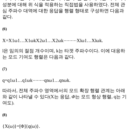
성분에 대해 위 식을 적용하는 직접법을 사용하였다. 전체 관
심 주파수 대역에 대한 응답을 행렬 형태로 구성하면 다음과
같다.
(6)
X
=
X
1
ω
1
…
X
1
ω
k
X
2
ω
1
…
X
2
ω
k
·
·
·
·
·
·
·
·
·
X
l
ω
1
…
X
l
ω
k
.
l
은 임의의 절점 개수이며,
k
는 타겟 주파수이다. 이에 대응하
는 모드 기여도 행렬은 다음과 같다.
(7)
q
=
q
1
ω
1
…
q
1
ω
k
·
·
·
·
·
·
·
·
q
n
ω
1
…
q
n
ω
k
.
따라서, 전체 주파수 영역에서의 모드 확장 행렬 관계는 아래
와 같이 나타낼 수 있다(
X
는 응답, 𝛷는 모드 형상 행렬,
q
는 기
여도).
(8)
{
X
(
ω
)
}
=
[
Φ
]
{
q
(
ω
)
}
.