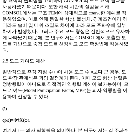
성 해석의 편의성을 고려하여 COMSOL의 모드 해석 결과를
사용하였기 때문이다. 또한 해석 시간의 절감을 위해
COMSOL에서는 구조 FEM에 상대적으로 coarse한 메쉬를 적
용하였으며, 이로 인해 동일한 형상, 물성치, 경계조건이라 하
더라도 솔버 및 메쉬 조밀도 차이에 따라 모드 주파수에 일부
차이가 발생했다. 그러나 주요 모드 형상은 전반적으로 유사하
게 나타났기 때문에, 본 연구에서는 COMSOL에서 도출한 모
드를 기반으로 중첩 모드를 선정하고 모드 확장법에 적용하였
다.
2.5 모드 기여도 계산
일반적으로 측정 지점 수 m이 사용 모드 수 n보다 큰 경우, 모
드 확장 관계식은 과잉 결정계가 된다. 이때 모드 형상 행렬은
정방행렬이 아니므로 직접적인 역행렬 계산이 불가능하며, 모
드 기여도(Modal Participation Factor, MPF)는 의사 역행렬을 이
용하여 산정할 수 있다.
(5)
q
(
ω
)
=
Φ
†
X
(
ω
)
,
여기서
†
는 의사 역행렬을 의미한다. 본 연구에서는 각 주파수