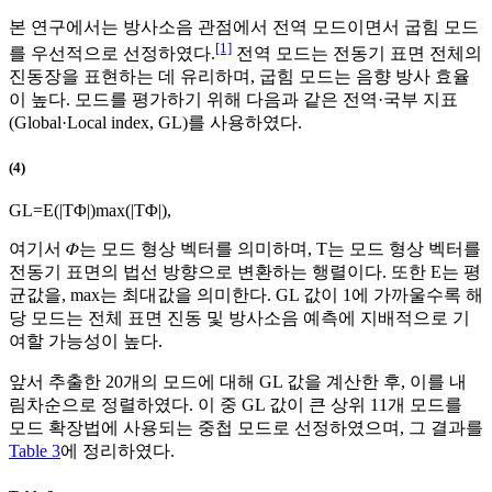
본 연구에서는 방사소음 관점에서 전역 모드이면서 굽힘 모드
[1]
를 우선적으로 선정하였다.
전역 모드는 전동기 표면 전체의
진동장을 표현하는 데 유리하며, 굽힘 모드는 음향 방사 효율
이 높다. 모드를 평가하기 위해 다음과 같은 전역·국부 지표
(Global·Local index, GL)를 사용하였다.
(4)
GL
=
E
(
|
T
Φ
|
)
max
(
|
T
Φ
|
)
,
여기서 𝛷는 모드 형상 벡터를 의미하며,
T
는 모드 형상 벡터를
전동기 표면의 법선 방향으로 변환하는 행렬이다. 또한 E는 평
균값을, max는 최대값을 의미한다. GL 값이 1에 가까울수록 해
당 모드는 전체 표면 진동 및 방사소음 예측에 지배적으로 기
여할 가능성이 높다.
앞서 추출한 20개의 모드에 대해 GL 값을 계산한 후, 이를 내
림차순으로 정렬하였다. 이 중 GL 값이 큰 상위 11개 모드를
모드 확장법에 사용되는 중첩 모드로 선정하였으며, 그 결과를
Table 3
에 정리하였다.