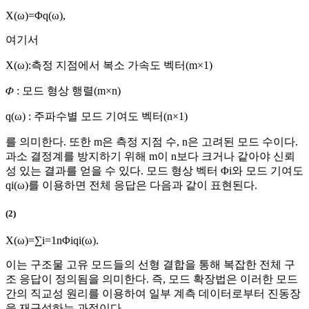
X
(
ω
)
=
Φ
q
(
ω
)
,
여기서
X
(
ω
)
:측정 지점에서 복소 가속도 벡터
(
m
×
1
)
𝛷 : 모드 형상 행렬
(
m
×
n
)
q
(
ω
)
: 주파수별 모드 기여도 벡터
(
n
×
1
)
를 의미한다. 또한 m은 측정 지점 수, n은 고려된 모드 수이다.
과소 결정계를 방지하기 위해 m이 n보다 크거나 같아야 신뢰
성 있는 결과를 얻을 수 있다. 모드 형상 벡터
Φ
i
와 모드 기여도
q
i
(
ω
)
를 이용하면 전체 응답은 다음과 같이 표현된다.
(2)
X
(
ω
)
=
∑
i
=
1
n
Φ
i
q
i
(
ω
)
.
이는 구조물 고유 모드들의 선형 결합을 통해 복잡한 전체 구
조 응답이 정의됨을 의미한다. 즉, 모드 확장법은 이러한 모드
간의 직교성 원리를 이용하여 일부 계측 데이터로부터 진동장
을 재구성하는 과정이다.