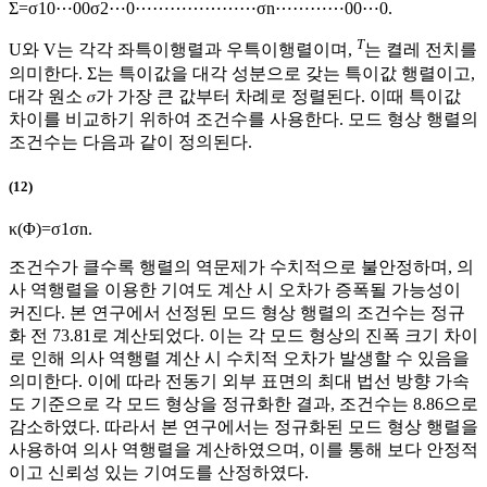
Σ
=
σ
1
0
⋯
0
0
σ
2
⋯
0
⋯
⋯
⋯
⋯
⋯
⋯
⋯
σ
n
⋯
⋯
⋯
⋯
0
0
⋯
0
.
T
U
와
V
는 각각 좌특이행렬과 우특이행렬이며,
는 켤레 전치를
의미한다.
Σ
는 특이값을 대각 성분으로 갖는 특이값 행렬이고,
대각 원소 𝜎가 가장 큰 값부터 차례로 정렬된다. 이때 특이값
차이를 비교하기 위하여 조건수를 사용한다. 모드 형상 행렬의
조건수는 다음과 같이 정의된다.
(12)
κ
(
Φ
)
=
σ
1
σ
n
.
조건수가 클수록 행렬의 역문제가 수치적으로 불안정하며, 의
사 역행렬을 이용한 기여도 계산 시 오차가 증폭될 가능성이
커진다. 본 연구에서 선정된 모드 형상 행렬의 조건수는 정규
화 전 73.81로 계산되었다. 이는 각 모드 형상의 진폭 크기 차이
로 인해 의사 역행렬 계산 시 수치적 오차가 발생할 수 있음을
의미한다. 이에 따라 전동기 외부 표면의 최대 법선 방향 가속
도 기준으로 각 모드 형상을 정규화한 결과, 조건수는 8.86으로
감소하였다. 따라서 본 연구에서는 정규화된 모드 형상 행렬을
사용하여 의사 역행렬을 계산하였으며, 이를 통해 보다 안정적
이고 신뢰성 있는 기여도를 산정하였다.