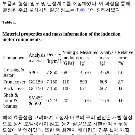
부품의 형상, 밀도 및 탄성계수를 조정하였다. 이 과정을 통해
결정된 주요 물성치와 질량 정보는
Table 1
에 정리하였다.
Table 1.
Material properties and mass information of the induction
motor components.
Young’s
Measured
Analysis
Relative
Density
Analysis
Components
modulus
mass
mass
error
3
material
[kg/m
]
[GPa]
[g]
[g]
[%]
Housing &
SPCC
7 850
68
3 570
3 626
1.6
stator
Front cover
GC150
7 150
110
590
606
2.7
Back cover
GC150
7 150
100
671
667
0.6
Shaft &
SM45C
rotor &
6 523
205
1 676
1 676
0.0
& S60
bearing
해석 효율성을 고려하여 고정자 내부의 구리 권선은 개별 형상
으로 상세 모델링하지 않고, 등가 질량으로 치환하여 하우징
모델에 반영하였다. 또한 축·회전자·베어링의 경우 실제 재질