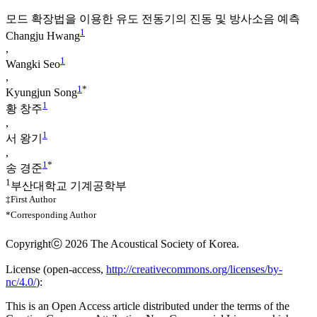
모드 확장법을 이용한 유도 전동기의 진동 및 방사소음 예측
1
Changju Hwang
,
1
Wangki Seo
,
1
*
Kyungjun Song
1
황 창주
,
1
서 왕기
,
1
*
송 경준
1
부산대학교 기계공학부
‡First Author
*Corresponding Author
Copyrightⓒ 2026 The Acoustical Society of Korea.
License (
open-access,
http://creativecommons.org/licenses/by-
nc/4.0/
):
This is an Open Access article distributed under the terms of the