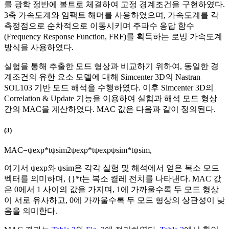
를 광학 정반에 볼트로 체결하여 고정 경계조건을 구현하였다.
3축 가속도계와 임팩트 해머를 사용하였으며, 가속도계를 각
측정점으로 순차적으로 이동시키며 주파수 응답 함수
(Frequency Response Function, FRF)를 획득하는 로빙 가속도계
방식을 사용하였다.
실험을 통해 추출한 모드 형상과 비교하기 위하여, 동일한 경
계조건의 유한 요소 모델에 대해 Simcenter 3D의 Nastran
SOL103 기반 모드 해석을 수행하였다. 이후 Simcenter 3D의
Correlation & Update 기능을 이용하여 실험과 해석 모드 형상
간의 MAC을 계산하였다. MAC 값은 다음과 같이 정의된다.
(3)
MAC
=
ψ
exp
*
t
ψ
sim
2
ψ
exp
*
t
ψ
exp
ψ
sim
*
t
ψ
sim
,
여기서
ψ
exp
와
ψ
sim
은 각각 실험 및 해석에서 얻은 복소 모드
벡터를 의미하며,
{
}
*
t
는 복소 켤레 전치를 나타낸다. MAC 값
은 0에서 1 사이의 값을 가지며, 1에 가까울수록 두 모드 형상
이 서로 유사하고, 0에 가까울수록 두 모드 형상의 상관성이 낮
음을 의미한다.