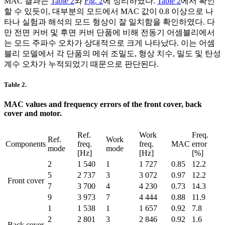
MAC 결과는
Table 2
와
Fig. 2
에 정리하였다.
Table 2
에서 확인
할 수 있듯이, 대부분의 모드에서 MAC 값이 0.8 이상으로 나
타나 실험과 해석의 모드 형상이 잘 일치함을 확인하였다. 다
만 전면 커버 및 후면 커버 단품에 비해 전동기 어셈블리에서
는 모드 주파수 오차가 상대적으로 크게 나타났다. 이는 어셈
블리 모델에서 각 단품의 메쉬 조밀도, 형상 치수, 밀도 및 탄성
계수 오차가 누적되었기 때문으로 판단된다.
Table 2.
MAC values and frequency errors of the front cover, back
cover and motor.
Ref.
Work
Freq.
Ref.
Work
Components
freq.
freq.
MAC
error
mode
mode
[Hz]
[Hz]
[%]
2
1 540
1
1 727
0.85
12.2
5
2 737
3
3 072
0.97
12.2
Front cover
7
3 700
4
4 230
0.73
14.3
9
3 973
7
4 444
0.88
11.9
1
1 538
1
1 657
0.92
7.8
2
2 801
3
2 846
0.92
1.6
Back cover