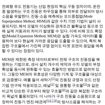
전폐형 유도 전동기는 산업 현장의 핵심 구동 장치이며, 운전
중 발생하는 구조 진동은 하우징을 통해 외부로 전달되어 방사
소음을 유발한다. 진동·소음 예측에는 모드중첩법(Mode
Superposition Method, MSM)과 같은 수치 기반 기법이 널리 사
용되지만, 해석 모델의 이상화와 경계조건 불확실성 등으로 인
해 실제 거동과의 차이가 발생할 수 있다. 이에 비해 모드 확장
법(Modal Expansion Method, MEM)은 실험 가속도 데이터를 활
용하여 보다 현실에 가까운 응답을 도출할 수 있으며, 특히 복
잡한 구조물에서 가진력 규명 없이도 타겟 표면의 응답을 예측
할 수 있다는 장점이 있다.
MEM은 제한된 측정 데이터로부터 전체 구조의 진동장을 복
원하는 기법으로, 센서 설치 개수의 제약과 수치 모델의 부정
확성을 동시에 완화할 수 있는 효율적인 방법으로 알려져 있
다. 그동안 MEM의 유효성은 다양한 기계 및 구조물을 대상으
[1]
로 검증됐다. 예를 들어 세탁기
의 진동장 규명과 모드 선정
[2]
[3]
기법 연구에 적용되었고, 패널
및 원통형 구조물
과 같은
[4]
비교적 단순한 구조부터 해양 구조물
과 같은 복잡한 구조까
지 폭넓게 활용되었다. 더 나아가 구조 진동을 소음원으로 설
[5
,
6
,
7
,
8]
정하여 전동기·엔진·배관계
의 방사소음을 해석하는 구