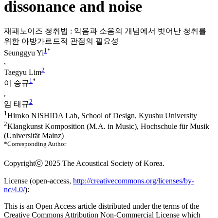
dissonance and noise
재패노이즈 청취법 : 악음과 소음의 개념에서 벗어난 청취를
위한 아방가르드적 관점의 필요성
1
*
Seunggyu Yi
,
2
Taegyu Lim
1
*
이 승규
,
2
임 태규
1
Hiroko NISHIDA Lab, School of Design, Kyushu University
2
Klangkunst Komposition (M.A. in Music), Hochschule für Musik
(Universität Mainz)
*Corresponding Author
Copyrightⓒ 2025 The Acoustical Society of Korea.
License (
open-access,
http://creativecommons.org/licenses/by-
nc/4.0/
):
This is an Open Access article distributed under the terms of the
Creative Commons Attribution Non-Commercial License which