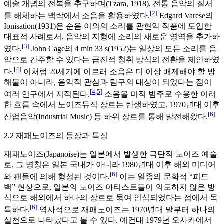
예술 개념의 전복을 추구하며(Tzara, 1918), 전통 음악의 질서
[2]
를 해체하는 맥락에서 소음을 활용하였다.
Edgard Varese의
Ionisation(1931)은 순음 이외의 소리를 관현악 작품에 도입한
대표적 사례로서, 음악의 지형에 소리의 새로운 영역을 추가하
[3]
였다.
John Cage의 4 min 33 s(1952)는 일상의 모든 소리를 음
악으로 간주할 수 있다는 급진적 청취 방식의 전환을 제안하였
[4]
다.
이처럼 20세기에 이르러 소음은 더 이상 배제해야 할 방
해물이 아니라, 음악적 관심과 탐구의 대상이 되었다는 점이
[4
,
5]
여러 연구에서 지적된다.
소음을 미적 범주로 수용한 이러
한 흐름 속에서 노이즈뮤직 장르는 탄생하였고, 1970년대 이후
[6]
산업음악(Industrial Music) 등 하위 장르를 통해 발전해왔다.
2.2 재패노이즈의 등장과 특징
재패노이즈(Japanoise)는 일본에서 발생한 극단적 노이즈 예술
로, 그 명칭은 일본 국내가 아니라 1980년대 이후 해외 미디어
[6]
와 팬들에 의해 형성된 것이다.
이는 일종의 문화적 “피드
백” 현상으로, 일본의 노이즈 아티스트들이 의도하지 않은 방
식으로 해외에서 하나의 장르로 묶여 인식되었다는 점에서 독
[6]
특하다.
역사적으로 재패노이즈는 1970년대 말부터 하나의
실천으로 나타났다고 볼 수 있다. 예컨대 1979년 오사카에서