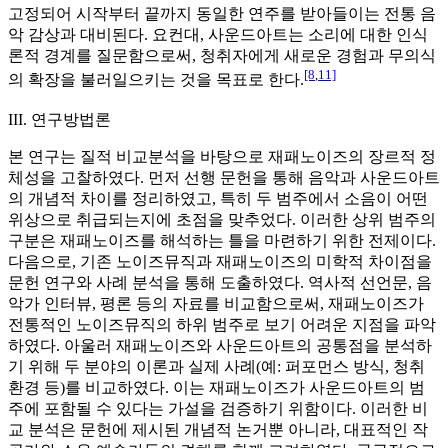
고정되어 시작부터 끝까지 동일한 연주를 받아들이는 전통 음
악 감상과 대비된다. 요컨대, 사운드아트는 소리에 대한 인식
론적 경계를 질문함으로써, 청취자에게 새로운 경험과 무의식
[8
,
11]
의 확장을 불러일으키는 것을 목표로 한다.
III. 연구방법론
본 연구는 질적 비교분석을 바탕으로 재패노이즈의 장르적 정
체성을 고찰하였다. 먼저 선행 문헌을 통해 음악과 사운드아트
의 개념적 차이를 정리하였고, 특히 두 범주에서 소음이 어떤
위상으로 취급되는지에 초점을 맞추었다. 이러한 상위 범주의
구분은 재패노이즈를 해석하는 틀을 마련하기 위한 전제이다.
다음으로, 기존 노이즈뮤직과 재패노이즈의 미학적 차이점을
문헌 연구와 사례 분석을 통해 도출하였다. 역사적 선언문, 음
악가 인터뷰, 평론 등의 자료를 비교함으로써, 재패노이즈가
전통적인 노이즈뮤직의 하위 범주로 보기 어려운 지점을 파악
하였다. 아울러 재패노이즈와 사운드아트의 공통점을 분석하
기 위해 두 분야의 이론과 실제 사례(예: 퍼포먼스 방식, 청취
환경 등)를 비교하였다. 이는 재패노이즈가 사운드아트의 범
주에 포함될 수 있다는 가설을 검증하기 위함이다. 이러한 비
교 분석은 문헌에 제시된 개념적 논거뿐 아니라, 대표적인 작