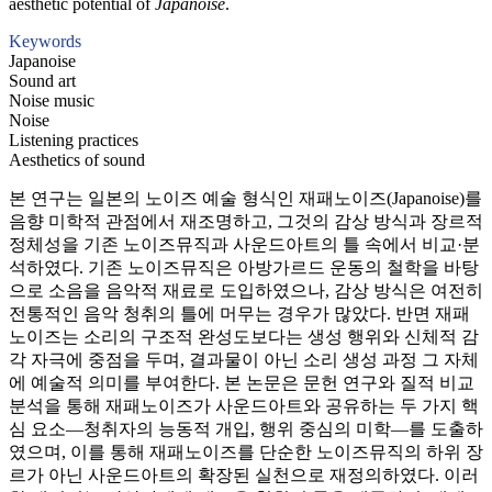
aesthetic potential of
Japanoise
.
Keywords
Japanoise
Sound art
Noise music
Noise
Listening practices
Aesthetics of sound
본 연구는 일본의 노이즈 예술 형식인 재패노이즈(Japanoise)를
음향 미학적 관점에서 재조명하고, 그것의 감상 방식과 장르적
정체성을 기존 노이즈뮤직과 사운드아트의 틀 속에서 비교·분
석하였다. 기존 노이즈뮤직은 아방가르드 운동의 철학을 바탕
으로 소음을 음악적 재료로 도입하였으나, 감상 방식은 여전히
전통적인 음악 청취의 틀에 머무는 경우가 많았다. 반면 재패
노이즈는 소리의 구조적 완성도보다는 생성 행위와 신체적 감
각 자극에 중점을 두며, 결과물이 아닌 소리 생성 과정 그 자체
에 예술적 의미를 부여한다. 본 논문은 문헌 연구와 질적 비교
분석을 통해 재패노이즈가 사운드아트와 공유하는 두 가지 핵
심 요소—청취자의 능동적 개입, 행위 중심의 미학—를 도출하
였으며, 이를 통해 재패노이즈를 단순한 노이즈뮤직의 하위 장
르가 아닌 사운드아트의 확장된 실천으로 재정의하였다. 이러