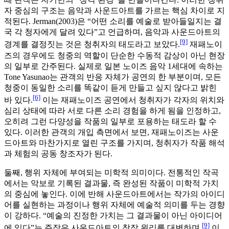
자 중심의 구조는 음악과 사운드아트를 가르는 핵심 차이로 지
적된다. Jerman(2003)은 “어떤 소리를 예술로 받아들일지는 결
국 각 청자에게 달려 있다”고 언급하며, 음악과 사운드아트의
[9]
경계를 결정짓는 것은 청취자의 태도라고 보았다.
재패노이
즈의 경우에도 청중의 역할이 단순한 수동적 감상이 아닌 현장
의 일부로 간주된다. 실제로 일본 노이즈 음악 1세대에 속하는
Tone Yasunao는 관객의 반응 자체가 공연의 한 부분이며, 모든
청중이 동일한 소리를 똑같이 듣게 만들고 싶지 않다고 밝힌
[6]
바 있다.
이는 재패노이즈 공연에서 청취자가 각자의 위치와
심리 상태에 따라 서로 다른 소리 경험을 하게 됨을 인정하고,
오히려 그런 다양성을 작품의 일부로 포용하는 태도라 할 수
있다. 이러한 관객의 개입 측면에서 보면, 재패노이즈는 사운
드아트와 마찬가지로 열린 구조를 가지며, 청취자가 작품 해석
과 체험의 공동 창조자가 된다.
둘째, 행위 자체에 부여되는 미학적 의미이다. 전통적인 작곡
에서는 악보로 기록된 결과물, 즉 완성된 작품이 미학적 가치
의 중심에 놓인다. 이에 반해 사운드아트에서는 작가의 아이디
어를 실현하는 과정이나 행위 자체에 예술적 의미를 두는 경향
이 강하다. “예술의 진정한 가치는 그 결과물이 아닌 아이디어
[9]
에 있다”는 주장은 사운드아트의 창작 원리를 대변하며,
이