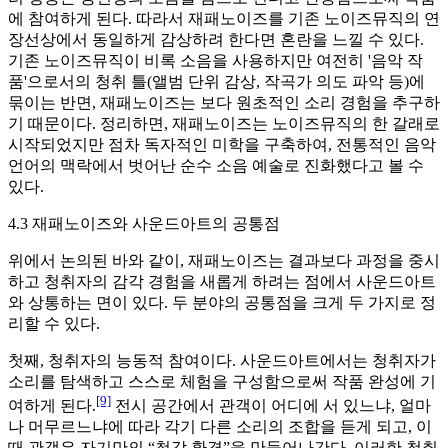
에 참여하게 된다. 따라서 재패노이즈를 기존 노이즈뮤직의 연
장선상에서 동일하게 감상하려 한다면 혼란을 느낄 수 있다.
기존 노이즈뮤직이 비록 소음을 사용하지만 여전히 '음악 작
품'으로서의 청취 틀(앨범 단위 감상, 작곡가 의도 파악 등)에
묶이는 반면, 재패노이즈는 보다 원초적인 소리 경험을 추구하
기 때문이다. 정리하면, 재패노이즈는 노이즈뮤직의 한 갈래로
시작되었지만 점차 독자적인 미학을 구축하여, 전통적인 음악
언어의 맥락에서 벗어난 순수 소음 예술로 진화했다고 볼 수
있다.
4.3 재패노이즈와 사운드아트의 공통점
위에서 논의된 바와 같이, 재패노이즈는 결과보다 과정을 중시
하고 청취자의 감각 경험을 새롭게 하려는 점에서 사운드아트
와 상통하는 면이 있다. 두 분야의 공통점을 크게 두 가지로 정
리할 수 있다.
첫째, 청취자의 능동적 참여이다. 사운드아트에서는 청취자가
소리를 탐색하고 스스로 체험을 구성함으로써 작품 완성에 기
[9]
여하게 된다.
전시 공간에서 관객이 어디에 서 있느냐, 얼마
나 머무르느냐에 따라 각기 다른 소리의 조합을 듣게 되고, 이
때 관객은 자기만의 “청각 환경”을 만들어나간다. 이러한 청취