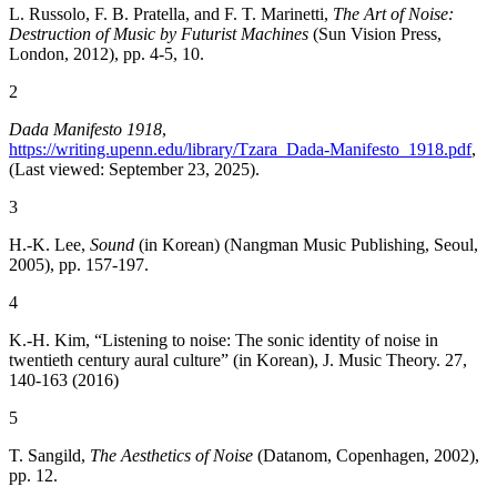
L. Russolo, F. B. Pratella, and F. T. Marinetti,
The Art of Noise:
Destruction of Music by Futurist Machines
(Sun Vision Press,
London, 2012), pp. 4-5, 10.
2
Dada Manifesto 1918
,
https://writing.upenn.edu/library/Tzara_Dada-Manifesto_1918.pdf
,
(Last viewed: September 23, 2025).
3
H.-K. Lee,
Sound
(in Korean) (Nangman Music Publishing, Seoul,
2005), pp. 157-197.
4
K.-H. Kim, “Listening to noise: The sonic identity of noise in
twentieth century aural culture” (in Korean), J. Music Theory. 27,
140-163 (2016)
5
T. Sangild,
The Aesthetics of Noise
(Datanom, Copenhagen, 2002),
pp. 12.