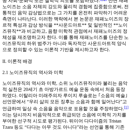
종 사회·문화적 또는 철학적 의도를 포함하였다.
반면 재패
노이즈는 소음 자체의 강도와 물리적 경험에 집중함으로써, 전
통적인 음악 감상법으로는 그 가치를 온전히 파악하기 어려운
측면이 나타난다. 이러한 맥락에서 본 논문은 재패노이즈의 장
르적 특성과 감상 방식을 **사운드아트** 및 일반적인 **노이
즈뮤직**과 비교하고, 음향 미학적 관점에서 재패노이즈의 정
체성을 재조명하고자 한다. 이를 통해 재패노이즈를 단순한 노
이즈뮤직의 하위 범주가 아니라 독자적인 사운드아트적 양식
으로 정의할 수 있는 이론적 기반을 제시하고자 한다.
II. 이론적 배경
2.1 노이즈뮤직의 역사와 미학
노이즈뮤직의 역사와 미학, 소위 노이즈뮤직이라 불리는 음악
적 실천은 20세기 초 아방가르드 예술 운동 속에서 처음 등장
하였다. 이탈리아 미래주의자 루이지 루솔로는 ｢소음의 예술｣
선언문에서 “우리 삶의 모든 징후는 소음과 함께 일어난다”고
[1]
언급하며 일상 속 소음을 음악으로 포용할 것을 주장하였다.
이는 당시까지 비음악적으로 취급되던 소음에 미학적 가치를
부여한 선구적 시도로 평가된다. 뒤이어 다다이즘의 Tristan
Tzara 등도 “다다는 아무 것도 아니다”라는 선언을 통해 기존