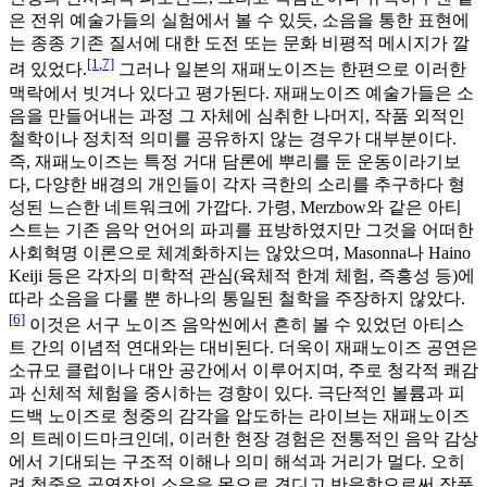
은 전위 예술가들의 실험에서 볼 수 있듯, 소음을 통한 표현에
는 종종 기존 질서에 대한 도전 또는 문화 비평적 메시지가 깔
[1
,
7]
려 있었다.
그러나 일본의 재패노이즈는 한편으로 이러한
맥락에서 빗겨나 있다고 평가된다. 재패노이즈 예술가들은 소
음을 만들어내는 과정 그 자체에 심취한 나머지, 작품 외적인
철학이나 정치적 의미를 공유하지 않는 경우가 대부분이다.
즉, 재패노이즈는 특정 거대 담론에 뿌리를 둔 운동이라기보
다, 다양한 배경의 개인들이 각자 극한의 소리를 추구하다 형
성된 느슨한 네트워크에 가깝다. 가령, Merzbow와 같은 아티
스트는 기존 음악 언어의 파괴를 표방하였지만 그것을 어떠한
사회혁명 이론으로 체계화하지는 않았으며, Masonna나 Haino
Keiji 등은 각자의 미학적 관심(육체적 한계 체험, 즉흥성 등)에
따라 소음을 다룰 뿐 하나의 통일된 철학을 주장하지 않았다.
[6]
이것은 서구 노이즈 음악씬에서 흔히 볼 수 있었던 아티스
트 간의 이념적 연대와는 대비된다. 더욱이 재패노이즈 공연은
소규모 클럽이나 대안 공간에서 이루어지며, 주로 청각적 쾌감
과 신체적 체험을 중시하는 경향이 있다. 극단적인 볼륨과 피
드백 노이즈로 청중의 감각을 압도하는 라이브는 재패노이즈
의 트레이드마크인데, 이러한 현장 경험은 전통적인 음악 감상
에서 기대되는 구조적 이해나 의미 해석과 거리가 멀다. 오히
려 청중은 공연장의 소음을 몸으로 견디고 반응함으로써 작품