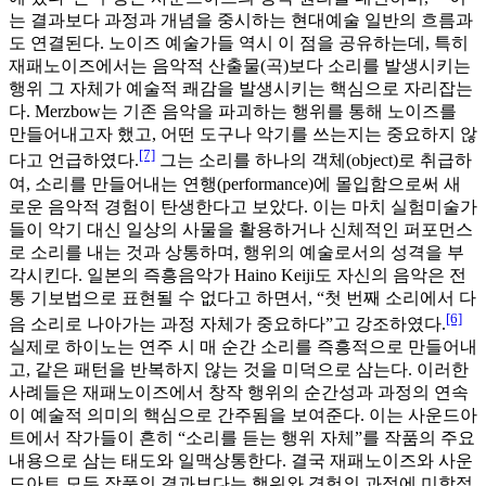
는 결과보다 과정과 개념을 중시하는 현대예술 일반의 흐름과
도 연결된다. 노이즈 예술가들 역시 이 점을 공유하는데, 특히
재패노이즈에서는 음악적 산출물(곡)보다 소리를 발생시키는
행위 그 자체가 예술적 쾌감을 발생시키는 핵심으로 자리잡는
다. Merzbow는 기존 음악을 파괴하는 행위를 통해 노이즈를
만들어내고자 했고, 어떤 도구나 악기를 쓰는지는 중요하지 않
[7]
다고 언급하였다.
그는 소리를 하나의 객체(object)로 취급하
여, 소리를 만들어내는 연행(performance)에 몰입함으로써 새
로운 음악적 경험이 탄생한다고 보았다. 이는 마치 실험미술가
들이 악기 대신 일상의 사물을 활용하거나 신체적인 퍼포먼스
로 소리를 내는 것과 상통하며, 행위의 예술로서의 성격을 부
각시킨다. 일본의 즉흥음악가 Haino Keiji도 자신의 음악은 전
통 기보법으로 표현될 수 없다고 하면서, “첫 번째 소리에서 다
[6]
음 소리로 나아가는 과정 자체가 중요하다”고 강조하였다.
실제로 하이노는 연주 시 매 순간 소리를 즉흥적으로 만들어내
고, 같은 패턴을 반복하지 않는 것을 미덕으로 삼는다. 이러한
사례들은 재패노이즈에서 창작 행위의 순간성과 과정의 연속
이 예술적 의미의 핵심으로 간주됨을 보여준다. 이는 사운드아
트에서 작가들이 흔히 “소리를 듣는 행위 자체”를 작품의 주요
내용으로 삼는 태도와 일맥상통한다. 결국 재패노이즈와 사운
드아트 모두 작품의 결과보다는 행위와 경험의 과정에 미학적