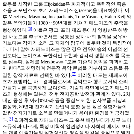
활동을 시작한 그룹 Hijōkaidan은 파괴적이고 폭력적인 즉흥
소음 퍼포먼스로 초기 재패노이즈 신(scene)을 대표하였다. 이
후 Merzbow, Masonna, Incapacitants, Tone Yasunao, Haino Keiji와
같은 음악가들이 1980 ~ 90년대를 거쳐 재패노이즈의 주축을
[6]
형성하였다.
이들은 펑크, 프리 재즈 등에서 영향받은 해방
된 사운드를 추구하면서도, 공통된 정치·사회 철학을 공유하
기보다는 각자가 소리 그 자체의 탐구에 몰두한 것이 특징적이
다. 다시 말해 재패노이즈는 많은 경우 전위예술의 이념적 선
언보다는 노이즈의 극한적인 구현과 감각적 경험 자체를 목표
로 삼는다. 실제로 Merzbow는 “모든 기존의 음악을 파괴하고
자 한다”고 천명하며 전통적 음악 문법을 거부하고 소음을 유
[7]
일한 창작 재료로 선택한 바 있다.
이러한 태도는 재패노이
즈가 표방하는 바 – 결과물로서의 음악보다 행위로서의 소리
만들기 – 를 극명하게 보여준다. 기술적 측면에서도 재패노이
즈의 형성에는 일본의 전후 전자공학 발전과 관계가 있다. 2차
대전 종전 후 아키하바라 등을 중심으로 한 전자부품 시장의
활성화, 80년대 전자악기 산업의 호황 등은 젊은 실험가들이
값싼 전자기기로 소음을 만들어내기 용이한 환경을 제공하였
[8]
다.
결과적으로 재패노이즈는 그 출현 배경부터가 서구 노이
즈뮤직과 다르게, 특정 미학적 일관성이나 사회적 메시지보다
는 개별 예술가들의 실험정신과 청각적 쾌감을 중심으로 발전