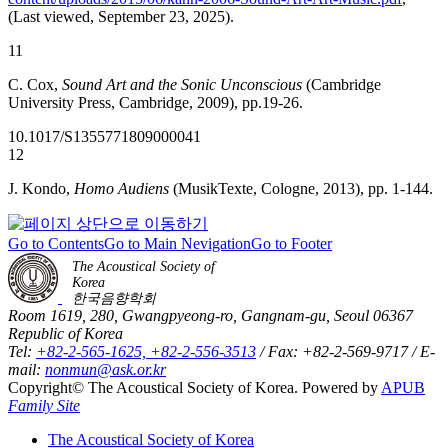
(Last viewed, September 23, 2025).
11
C. Cox,
Sound Art and the Sonic Unconscious
(Cambridge
University Press, Cambridge, 2009), pp.19-26.
10.1017/S1355771809000041
12
J. Kondo,
Homo Audiens
(MusikTexte, Cologne, 2013), pp. 1-144.
Go to Contents
Go to Main Nevigation
Go to Footer
The Acoustical Society of
Korea
한국음향학회
Room 1619, 280, Gwangpyeong-ro, Gangnam-gu, Seoul 06367
Republic of Korea
Tel:
+82-2-565-1625, +82-2-556-3513
/ Fax: +82-2-569-9717 / E-
mail:
nonmun@ask.or.kr
Copyright© The Acoustical Society of Korea. Powered by
APUB
Family Site
The Acoustical Society of Korea