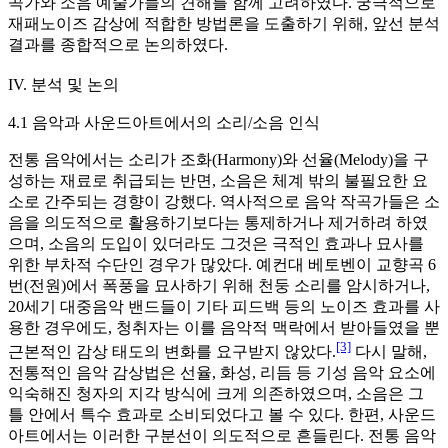
곡가와 소음 예술가들의 견해를 함께 고려하였다. 궁극적으로
재패노이즈 감상에 적합한 방법론을 도출하기 위해, 앞선 분석
결과를 종합적으로 논의하였다.
IV. 분석 및 논의
4.1 음악과 사운드아트에서의 소리/소음 인식
전통 음악에서는 소리가 조화(Harmony)와 선율(Melody)을 구
성하는 재료로 취급되는 반면, 소음은 체계 밖의 불필요한 요
소로 간주되는 경향이 강했다. 역사적으로 음악 작곡가들은 소
음을 의도적으로 활용하기보다는 통제하거나 제거하려 하였
으며, 소음의 도입이 있더라도 그것은 극적인 효과나 묘사를
위한 부차적 수단인 경우가 많았다. 예컨대 베토벤이 교향곡 6
번(전원)에서 폭풍을 묘사하기 위해 천둥 소리를 암시하거나,
20세기 대중음악 밴드들이 기타 피드백 등의 노이즈 효과를 사
용한 경우에도, 청취자는 이를 음악적 맥락에서 받아들였을 뿐
[3]
근본적인 감상 태도의 변화를 요구받지 않았다.
다시 말해,
전통적인 음악 감상법은 선율, 화성, 리듬 등 기성 음악 요소에
익숙해진 청자의 지각 방식에 크게 의존하였으며, 소음은 그
틀 안에서 특수 효과로 소비되었다고 볼 수 있다. 한편, 사운드
아트에서는 이러한 구분선이 의도적으로 흔들린다. 전통 음악