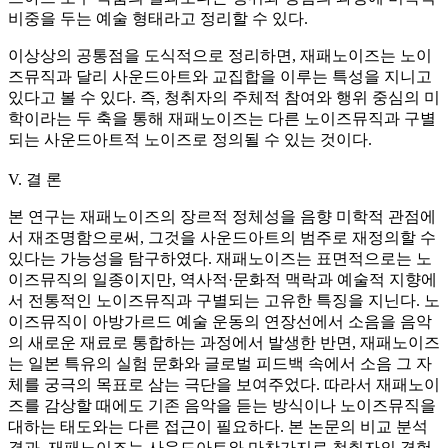
비중을 두는 예술 형태라고 정리할 수 있다.
이상상의 공통점을 도식적으로 정리하면, 재패노이즈는 노이
즈뮤직과 달리 사운드아트와 교집합을 이루는 특성을 지니고
있다고 볼 수 있다. 즉, 청취자의 주체적 참여와 행위 중심의 미
학이라는 두 축을 통해 재패노이즈는 다른 노이즈뮤직과 구별
되는 사운드아트적 노이즈로 정의될 수 있는 것이다.
V. 결 론
본 연구는 재패노이즈의 장르적 정체성을 음향 미학적 관점에
서 재조명함으로써, 그것을 사운드아트의 범주로 재정의할 수
있다는 가능성을 탐구하였다. 재패노이즈는 표면적으로는 노
이즈뮤직의 일종이지만, 역사적·문화적 맥락과 예술적 지향에
서 전통적인 노이즈뮤직과 구별되는 고유한 특징을 지닌다. 노
이즈뮤직이 아방가르드 예술 운동의 연장선에서 소음을 음악
의 새로운 재료로 통합하는 과정에서 발생한 반면, 재패노이즈
는 일본 특유의 실험 문화와 글로벌 피드백 속에서 소음 그 자
체를 궁극의 목표로 삼는 극단을 보여주었다. 따라서 재패노이
즈를 감상할 때에도 기존 음악을 듣는 방식이나 노이즈뮤직을
대하는 태도와는 다른 접근이 필요하다. 본 논문의 비교 분석
결과, 재패노이즈는 사운드아트와 마찬가지로 청취자의 경험