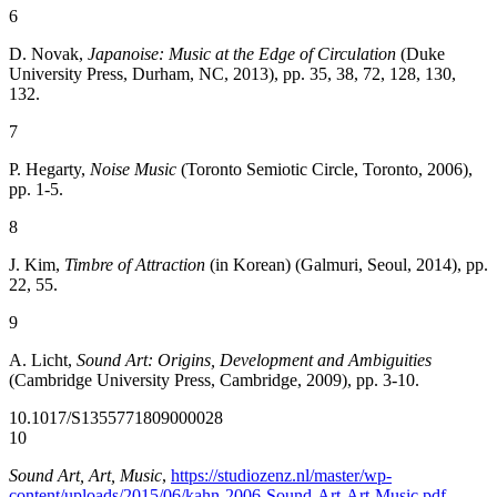
6
D. Novak,
Japanoise: Music at the Edge of Circulation
(Duke
University Press, Durham, NC, 2013), pp. 35, 38, 72, 128, 130,
132.
7
P. Hegarty,
Noise Music
(Toronto Semiotic Circle, Toronto, 2006),
pp. 1-5.
8
J. Kim,
Timbre of Attraction
(in Korean) (Galmuri, Seoul, 2014), pp.
22, 55.
9
A. Licht,
Sound Art: Origins, Development and Ambiguities
(Cambridge University Press, Cambridge, 2009), pp. 3-10.
10.1017/S1355771809000028
10
Sound Art, Art, Music
,
https://studiozenz.nl/master/wp-
content/uploads/2015/06/kahn-2006-Sound-Art-Art-Music.pdf
,