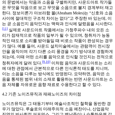
의 문법에서는 악음과 소음을 구별하지만, 사운드아트 작가들
은 무엇을 악음으로 보고 무엇을 소음으로 볼지 경계부터 재고
한다. 정보이론가 아브라함 몰(Abraham Moles)는 “신호와 소음
사이에 절대적인 구조적 차이는 없다”고 주장한 바 있는데, 이
는 곧 소음인지 음악인지는 맥락과 인식에 달렸음을 시사한다.
[11]
실제로 사운드아트 작품에서는 가청주파수 내의 모든 소
리가 잠재적으로 작품의 일부가 될 수 있으며, 청취자가 능동
적인 태도로 소리를 받아들일 때 비로소 작품이 완성되는 경우
가 많다. 예를 들어, 사운드 설치미술에서는 관람객이 전시장
안을 움직이며 각기 다른 소리 풍경을 자기 방식대로 경험하게
되는데, 이때 어떤 소리를 음악으로 인식할 것인지는 전적으로
[9
,
10]
청취자에게 달려 있다.
이처럼 음악과 사운드아트는 소리
에 대한 관점에서 근본적으로 다른 인식론적 태도를 지니며,
이는 소음을 다루는 방식에도 반영된다. 요약하면, 음악은 소
음을 통제된 범위 내의 소재로 활용하는 반면 사운드아트는 소
음 자체를 자유로운 음향 재료로 수용한다고 할 수 있다.
4.2 기존 노이즈뮤직과 재패노이즈의 차이점
노이즈뮤직은 그 태동기부터 예술사조적인 철학을 동반한 경
우가 많았다. 루솔로의 미래주의적 소음 예찬이나, 산업음악
진영의 반사회적 퍼포먼스, 그리고 백남준이나 슈톡하우젠 같