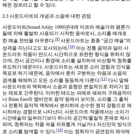
해온 장르라고 할 수 있다.
2.3 사운드아트의 개념과 소음에 대한 관점
사운드아트(Sound Art)는 1990년대에 이르러 예술가와 평론가
들에 의해 활발히 사용되기 시작한 용어로서, 소리를 매개로
[9]
한 예술 전반을 아우른다.
사운드아트는 종종 “공간 예술”의
[10]
성격을 지닌다고도 묘사되는데,
이는 전통 음악과 달리 사
운드아트 작품이 반드시 시간적으로 유한한 형식을 취하지 않
으며, 전시 공간이나 환경에 소리를 설치하여 비선형적 청취를
유도하기 때문이다. 사운드아트는 새로운 소리 경험과 인식을
목표로 하기 때문에, 음악에서 흔히 구분하는 악음과 소음의
[11]
경계를 해체하고 모든 소리를 동등하게 다룬다.
다시 말해
사운드아트의 맥락에서 소음과 음향은 본질적으로 차이가 없
는 재료로 간주된다. 이러한 태도는 피에르 쉐퍼의 구체음악이
나 Brian Eno의 앰비언트 음악 등에서 보이듯, 소리를 그 출처
나 전통적 음악적 맥락에서 분리하여 순수한 청각 경험으로 제
시하려는 경향으로 나타난다. 사운드아트 작품에서는 소리가
시간예술의 일부라기보다 하나의 공간적/물질적 존재로 제시
되며, 청취자는 작품 속을 자유롭게 거닐거나 자신만의 방식으
[10]
로 소리를 탐색할 수 있다.
이는 청취자가 공연장의 좌석에